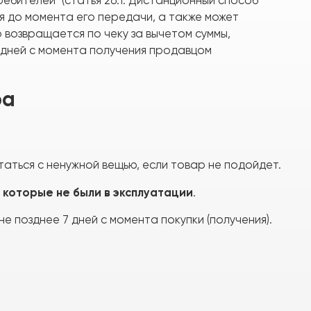
ебителей" (статья 26.1. Дистанционный способ
я до момента его передачи, а также может
р возвращается по чеку за вычетом суммы,
 дней с момента получения продавцом
ра
таться с ненужной вещью, если товар не подойдет.
которые не были в эксплуатации
,
.
е позднее 7 дней с момента покупки (получения).