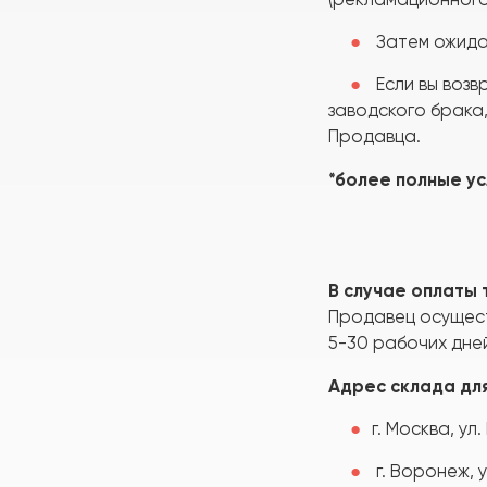
Затем ожида
Если вы воз
заводского брака
Продавца.
*более полные у
В случае оплаты
Продавец осущест
5-30 рабочих дней
Адрес склада для
г. Москва, ул.
г. Воронеж, у