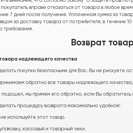
ть внимание, что согласно Закону "О защите прав потр
 покупатель вправе отказаться от товара в любое врем
ение 7 дней после получения. Уплаченная сумма за това
вцом за доставку товара от потребителя, в течение 10
о требования.
Возврат това
 товара надлежащего качества
елать покупки безопасными для Вас. Вы не рискуете ос
принимаем обратно все товары надлежащего качества
 подошел, мы примем его обратно, если Вы обратитесь н
делать процедуру возврата максимально удобной:
не используйте этот товар.
паковку, кассовый и товарный чеки.