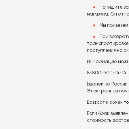
Напишите зая
магазина. Он отп
Мы привезем 
При возврат
транспортировке (
поступления на с
Информацию можно
8-800-500-14-14
(звонок по России
Электронная поч
Возврат и обмен т
Если брак выявлен
стоимость достав