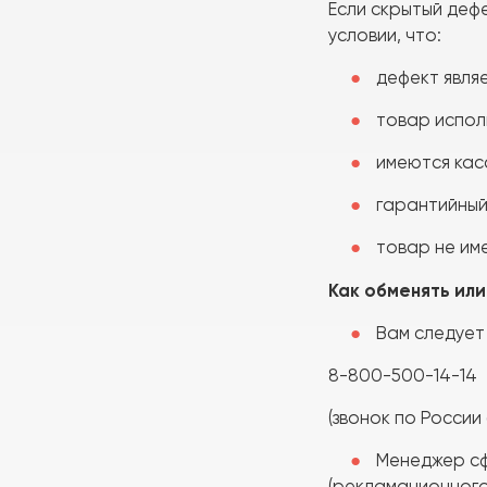
Если скрытый дефе
условии, что:
дефект явля
товар исполь
имеются касс
гарантийный 
товар не име
Как обменять или
Вам следует
8-800-500-14-14
(звонок по России
Менеджер сф
(рекламационного