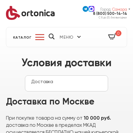
Город:
Самара
8 (800) 500-14-14
С 8 до 20, без выходных
0
МЕНЮ
КАТАЛОГ
Условия доставки
Доставка
Оплата
Доставка по Москве
Гарантия на товар
Правила возврата
10 000 руб.
При покупке товара на сумму от
доставка по Москве в пределах МКАД
Памятка авиаперелеты
осуществляется
БЕСПЛАТНО
нашей курьерской