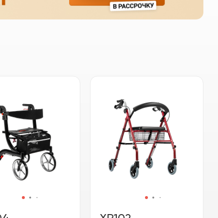
04
XR102