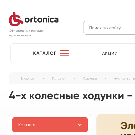
Официальный магазин
производителя
КАТАЛОГ
АКЦИИ
Главная
-
Каталог
-
Ходунки
-
4-х колесн
4-х колесные ходунки 
Каталог