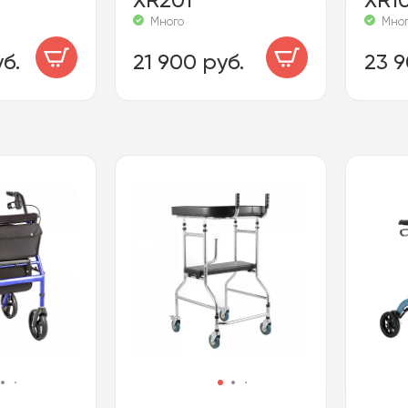
Много
Мно
б.
21 900 руб.
23 9