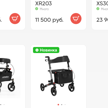
XR203
XS3
Много
Мно
.
11 500 руб.
23 9