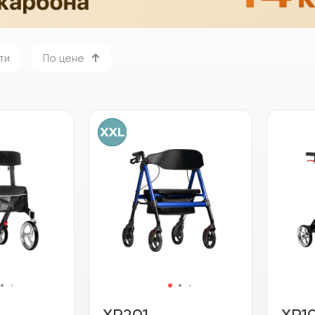
ти
По цене
XR201
XR1